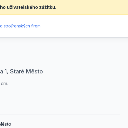
ho uživatelského zážitku.
g strojírenských firem
a 1, Staré Město
 cm.
 Město