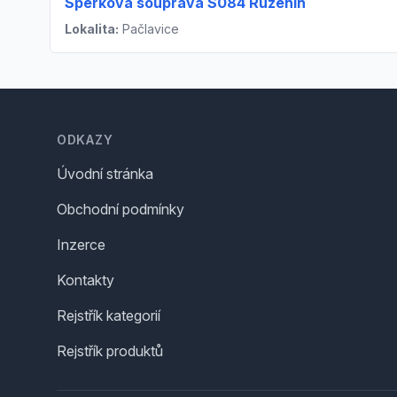
Šperková souprava S084 Růženín
Lokalita:
Pačlavice
Footer
ODKAZY
Úvodní stránka
Obchodní podmínky
Inzerce
Kontakty
Rejstřík kategorií
Rejstřík produktů