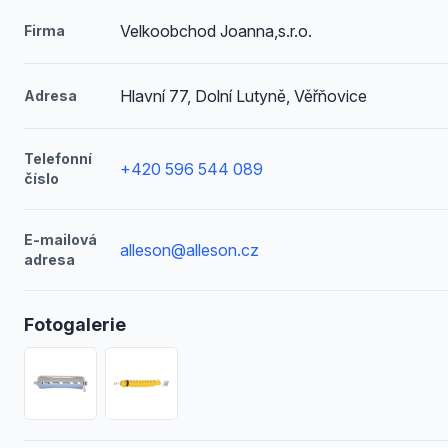
Velkoobchod Joanna,s.r.o.
Firma
Hlavní 77, Dolní Lutyně, Věřňovice
Adresa
Telefonní
+420 596 544 089
číslo
E-mailová
alleson@alleson.cz
adresa
Fotogalerie