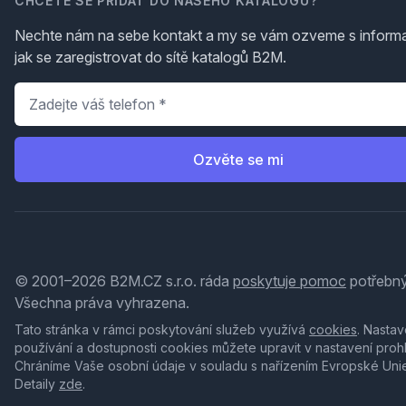
CHCETE SE PŘIDAT DO NAŠEHO KATALOGU?
Nechte nám na sebe kontakt a my se vám ozveme s inform
jak se zaregistrovat do sítě katalogů B2M.
Telefon
*
Ozvěte se mi
© 2001–2026 B2M.CZ s.r.o. ráda
poskytuje pomoc
potřebný
Všechna práva vyhrazena.
Tato stránka v rámci poskytování služeb využívá
cookies
. Nastav
používání a dostupnosti cookies můžete upravit v nastavení proh
Chráníme Vaše osobní údaje v souladu s nařízením Evropské Uni
Detaily
zde
.