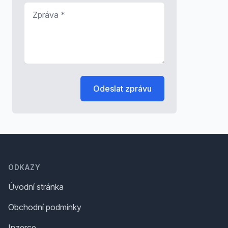
Zpráva
*
Odeslat zprávu
Footer
ODKAZY
Úvodní stránka
Obchodní podmínky
Inzerce