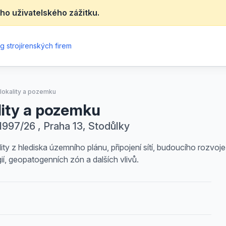
ho uživatelského zážitku.
g strojírenských firem
 lokality a pozemku
lity a pozemku
997/26 , Praha 13, Stodůlky
y z hlediska územního plánu, připojení sítí, budoucího rozvoje 
í, geopatogenních zón a dalších vlivů.