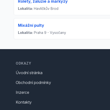
Rolety, žaluzie a markýzy
Lokalita:
Havlíčkův Brod
Mixážní pulty
Lokalita:
Praha 9 - Vysočany
Footer
ODKAZY
Úvodní stránka
Obchodní podmínky
Inzerce
Kontakty