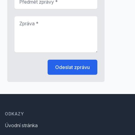
Zpráva
*
Odeslat zprávu
Footer
ODKAZY
Úvodní stránka