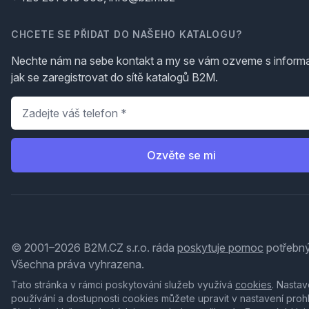
CHCETE SE PŘIDAT DO NAŠEHO KATALOGU?
Nechte nám na sebe kontakt a my se vám ozveme s inform
jak se zaregistrovat do sítě katalogů B2M.
Telefon
*
Ozvěte se mi
© 2001–2026 B2M.CZ s.r.o. ráda
poskytuje pomoc
potřebný
Všechna práva vyhrazena.
Tato stránka v rámci poskytování služeb využívá
cookies
. Nastav
používání a dostupnosti cookies můžete upravit v nastavení proh