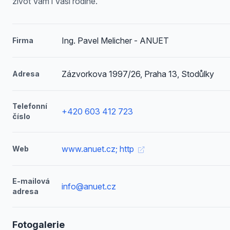
život Vám i Vaší rodině.
Ing. Pavel Melicher - ANUET
Firma
Zázvorkova 1997/26, Praha 13, Stodůlky
Adresa
Telefonní
+420 603 412 723
číslo
www.anuet.cz; http
Web
E-mailová
info@anuet.cz
adresa
Fotogalerie