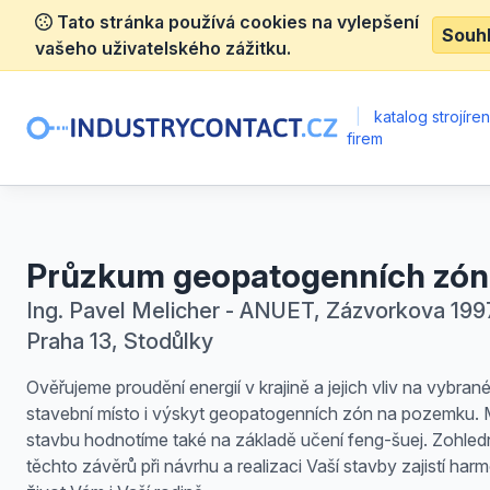
Tato stránka používá cookies na vylepšení
Souh
vašeho uživatelského zážitku.
|
katalog strojíre
firem
Průzkum geopatogenních zón
Ing. Pavel Melicher - ANUET, Zázvorkova 199
Praha 13, Stodůlky
Ověřujeme proudění energií v krajině a jejich vliv na vybran
stavební místo i výskyt geopatogenních zón na pozemku. M
stavbu hodnotíme také na základě učení feng-šuej. Zohled
těchto závěrů při návrhu a realizaci Vaší stavby zajistí har