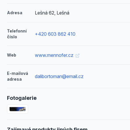
Lešná 62, Lešná
Adresa
Telefonní
+420 603 862 410
číslo
www.mennofer.cz
Web
E-mailová
dalibortoman@email.cz
adresa
Fotogalerie
Zajímavé produkty jiných firem