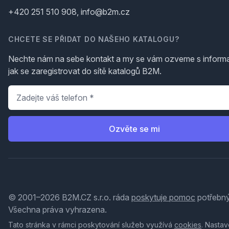
+420 251 510 908, info@b2m.cz
CHCETE SE PŘIDAT DO NAŠEHO KATALOGU?
Nechte nám na sebe kontakt a my se vám ozveme s inform
jak se zaregistrovat do sítě katalogů B2M.
Telefon
*
Ozvěte se mi
© 2001–2026 B2M.CZ s.r.o. ráda
poskytuje pomoc
potřebný
Všechna práva vyhrazena.
Tato stránka v rámci poskytování služeb využívá
cookies
. Nastav