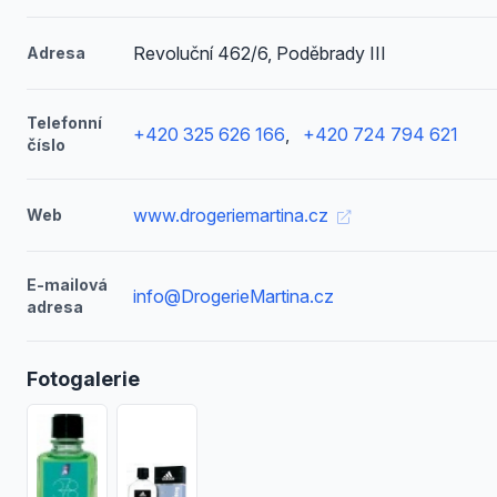
Revoluční 462/6, Poděbrady III
Adresa
Telefonní
+420 325 626 166
,
+420 724 794 621
číslo
www.drogeriemartina.cz
Web
E-mailová
info@DrogerieMartina.cz
adresa
Fotogalerie