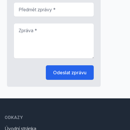
Předmět zprávy
*
Zpráva
*
Odeslat zprávu
Footer
ODKAZY
Úvodní stránka