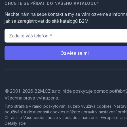
CHCETE SE PŘIDAT DO NAŠEHO KATALOGU?
Nechte nám na sebe kontakt a my se vám ozveme s inform
jak se zaregistrovat do sítě katalogů B2M.
Telefon
*
Ozvěte se mi
© 2001–2026 B2M.CZ s.r.o. ráda
poskytuje pomoc
potřebný
Všechna práva vyhrazena.
Tato stránka v rámci poskytování služeb využívá
cookies
. Nastav
používání a dostupnosti cookies můžete upravit v nastavení proh
Chráníme Vaše osobní údaje v souladu s nařízením Evropské Uni
Detaily
zde
.