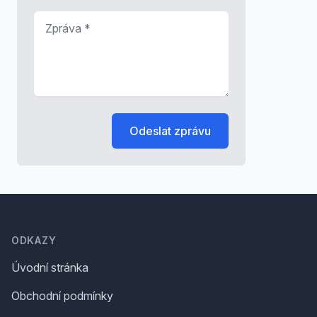
Zpráva
*
Odeslat zprávu
Footer
ODKAZY
Úvodní stránka
Obchodní podmínky