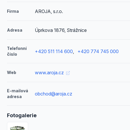
AROJA, s.r.o.
Firma
Úprkova 1876, Strážnice
Adresa
Telefonní
+420 511 114 600
,
+420 774 745 000
číslo
www.aroja.cz
Web
E-mailová
obchod@aroja.cz
adresa
Fotogalerie