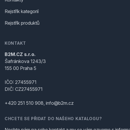
Rejstřík kategorií
Rejstřík produktů
KONTAKT
B2M.CZ s.r.o.
Šafránkova 1243/3
155 00 Praha 5
IČO: 27455971
DIČ: CZ27455971
+420 251 510 908, info@b2m.cz
CHCETE SE PŘIDAT DO NAŠEHO KATALOGU?
Nechte nám na sebe kontakt a my se vám ozveme s inform