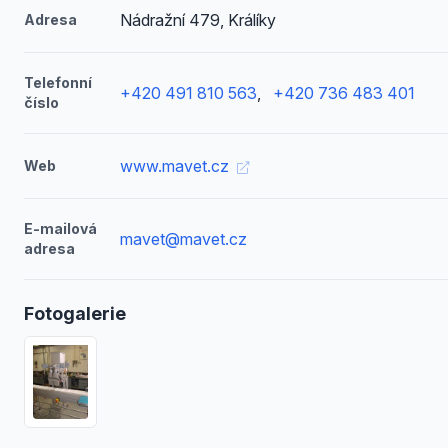
Nádražní 479, Králíky
Adresa
Telefonní
+420 491 810 563
,
+420 736 483 401
číslo
www.mavet.cz
Web
E-mailová
mavet@mavet.cz
adresa
Fotogalerie