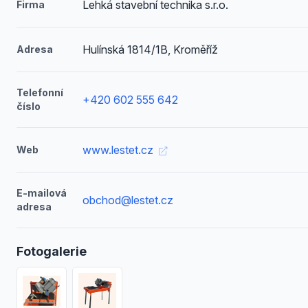
Lehká stavební technika s.r.o.
Firma
Hulínská 1814/1B, Kroměříž
Adresa
Telefonní
+420 602 555 642
číslo
www.lestet.cz
Web
E-mailová
obchod@lestet.cz
adresa
Fotogalerie