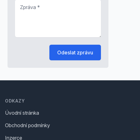
Zpráva
*
Odeslat zprávu
Footer
ODKAZY
Úvodní stránka
Obchodní podmínky
Inzerce