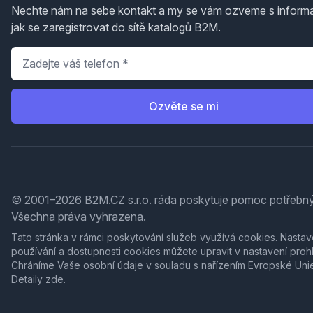
Nechte nám na sebe kontakt a my se vám ozveme s inform
jak se zaregistrovat do sítě katalogů B2M.
Telefon
*
Ozvěte se mi
© 2001–2026 B2M.CZ s.r.o. ráda
poskytuje pomoc
potřebný
Všechna práva vyhrazena.
Tato stránka v rámci poskytování služeb využívá
cookies
. Nastav
používání a dostupnosti cookies můžete upravit v nastavení proh
Chráníme Vaše osobní údaje v souladu s nařízením Evropské Uni
Detaily
zde
.