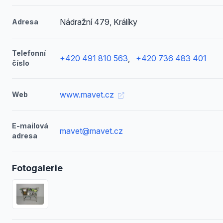
Nádražní 479, Králíky
Adresa
Telefonní
+420 491 810 563
,
+420 736 483 401
číslo
www.mavet.cz
Web
E-mailová
mavet@mavet.cz
adresa
Fotogalerie