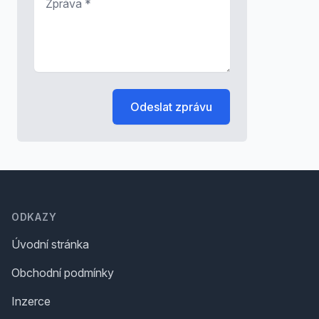
Odeslat zprávu
Footer
ODKAZY
Úvodní stránka
Obchodní podmínky
Inzerce