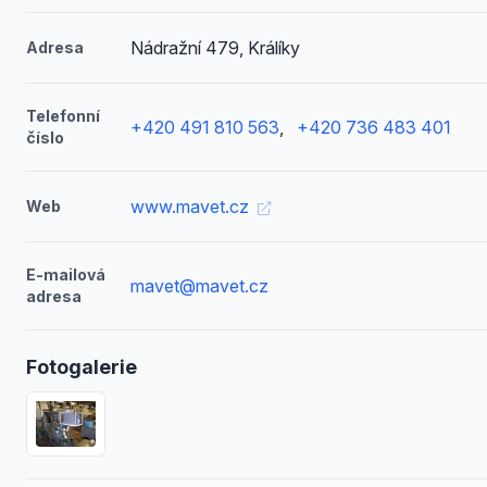
Nádražní 479, Králíky
Adresa
Telefonní
+420 491 810 563
,
+420 736 483 401
číslo
www.mavet.cz
Web
E-mailová
mavet@mavet.cz
adresa
Fotogalerie