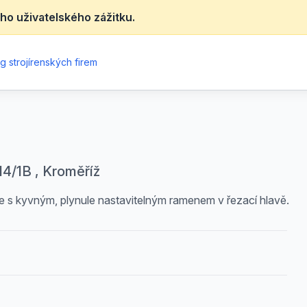
ho uživatelského zážitku.
g strojírenských firem
814/1B , Kroměříž
ce s kyvným, plynule nastavitelným ramenem v řezací hlavě.