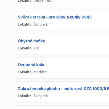
Lokalita:
Český Těšín
Svěrák strojní - pro dílny a kutily 6543
Lokalita:
Šumperk
Obytné buňky
Lokalita:
Zlín
Ozubená kola
Lokalita:
Modřice
Zakružovačka plechu - motorová XZC 1000/5 E 
Lokalita:
Šumperk