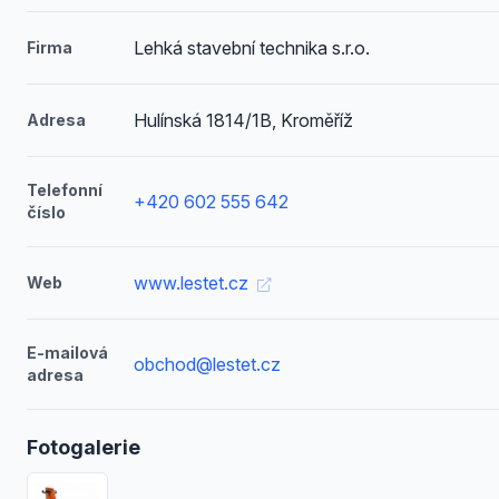
Lehká stavební technika s.r.o.
Firma
Hulínská 1814/1B, Kroměříž
Adresa
Telefonní
+420 602 555 642
číslo
www.lestet.cz
Web
E-mailová
obchod@lestet.cz
adresa
Fotogalerie