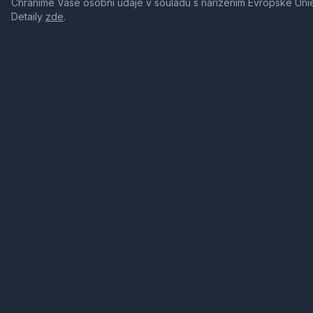
Chráníme Vaše osobní údaje v souladu s nařízením Evropské Uni
Detaily
zde
.