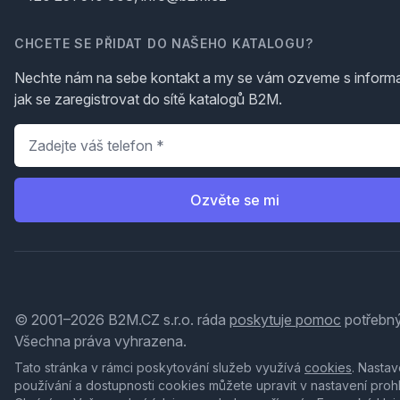
CHCETE SE PŘIDAT DO NAŠEHO KATALOGU?
Nechte nám na sebe kontakt a my se vám ozveme s inform
jak se zaregistrovat do sítě katalogů B2M.
Telefon
*
Ozvěte se mi
© 2001–2026 B2M.CZ s.r.o. ráda
poskytuje pomoc
potřebný
Všechna práva vyhrazena.
Tato stránka v rámci poskytování služeb využívá
cookies
. Nastav
používání a dostupnosti cookies můžete upravit v nastavení proh