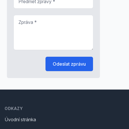
Zpráva
*
Odeslat zprávu
Footer
ODKAZY
Úvodní stránka