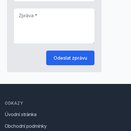
Zpráva
*
Odeslat zprávu
Footer
ODKAZY
Úvodní stránka
Obchodní podmínky