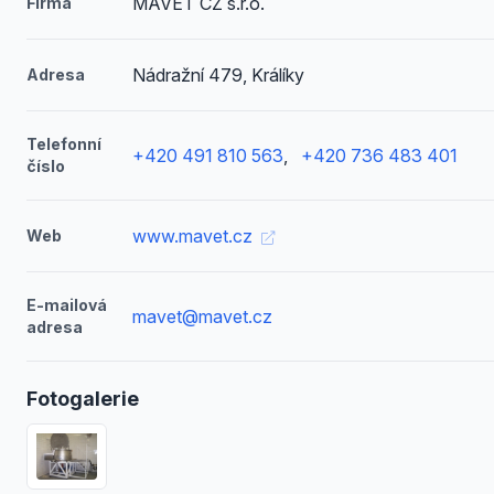
MAVET CZ s.r.o.
Firma
Nádražní 479, Králíky
Adresa
Telefonní
+420 491 810 563
,
+420 736 483 401
číslo
www.mavet.cz
Web
E-mailová
mavet@mavet.cz
adresa
Fotogalerie