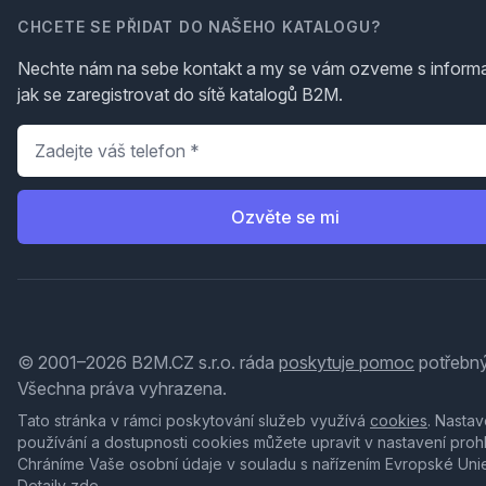
CHCETE SE PŘIDAT DO NAŠEHO KATALOGU?
Nechte nám na sebe kontakt a my se vám ozveme s inform
jak se zaregistrovat do sítě katalogů B2M.
Telefon
*
Ozvěte se mi
© 2001–2026 B2M.CZ s.r.o. ráda
poskytuje pomoc
potřebný
Všechna práva vyhrazena.
Tato stránka v rámci poskytování služeb využívá
cookies
. Nastav
používání a dostupnosti cookies můžete upravit v nastavení proh
Chráníme Vaše osobní údaje v souladu s nařízením Evropské Uni
Detaily
zde
.