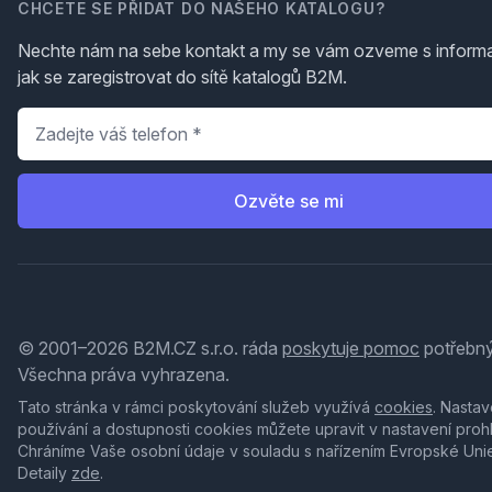
CHCETE SE PŘIDAT DO NAŠEHO KATALOGU?
Nechte nám na sebe kontakt a my se vám ozveme s inform
jak se zaregistrovat do sítě katalogů B2M.
Telefon
*
Ozvěte se mi
© 2001–2026 B2M.CZ s.r.o. ráda
poskytuje pomoc
potřebný
Všechna práva vyhrazena.
Tato stránka v rámci poskytování služeb využívá
cookies
. Nastav
používání a dostupnosti cookies můžete upravit v nastavení proh
Chráníme Vaše osobní údaje v souladu s nařízením Evropské Uni
Detaily
zde
.