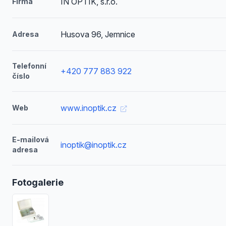
IN OPTIK, s.r.o.
Firma
Husova 96, Jemnice
Adresa
Telefonní
+420 777 883 922
číslo
www.inoptik.cz
Web
E-mailová
inoptik@inoptik.cz
adresa
Fotogalerie