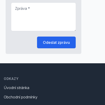
Zpráva
*
Odeslat zprávu
Footer
ODKAZY
Úvodní stránka
Obchodní podmínky