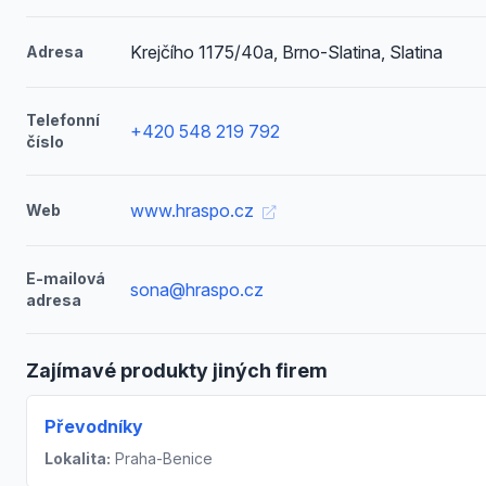
Krejčího 1175/40a, Brno-Slatina, Slatina
Adresa
Telefonní
+420 548 219 792
číslo
www.hraspo.cz
Web
E-mailová
sona@hraspo.cz
adresa
Zajímavé produkty jiných firem
Převodníky
Lokalita:
Praha-Benice