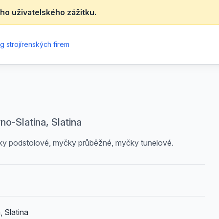
ho uživatelského zážitku.
g strojírenských firem
no-Slatina, Slatina
ky podstolové, myčky průběžné, myčky tunelové.
, Slatina