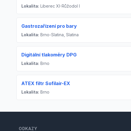
Lokalita:
Liberec XI-Růžodol I
Gastrozařízení pro bary
Lokalita:
Brno-Slatina, Slatina
Digitální tlakoměry DPG
Lokalita:
Brno
ATEX filtr Sofilair-EX
Lokalita:
Brno
Footer
ODKAZY