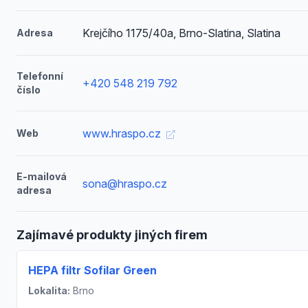
Krejčího 1175/40a, Brno-Slatina, Slatina
Adresa
Telefonní
+420 548 219 792
číslo
www.hraspo.cz
Web
E-mailová
sona@hraspo.cz
adresa
Zajímavé produkty jiných firem
HEPA filtr Sofilar Green
Lokalita:
Brno