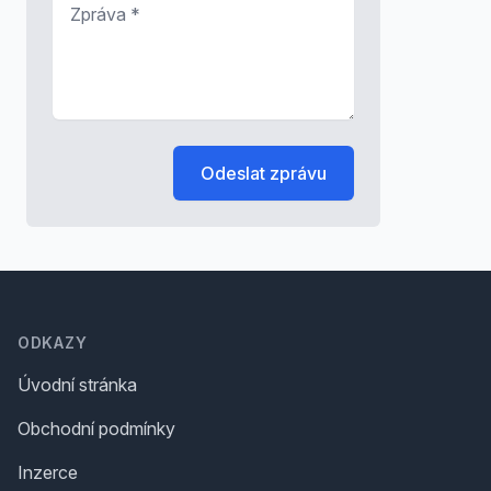
*
Odeslat zprávu
Footer
ODKAZY
Úvodní stránka
Obchodní podmínky
Inzerce