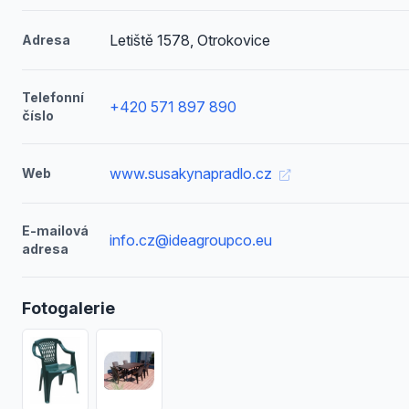
Letiště 1578, Otrokovice
Adresa
Telefonní
+420 571 897 890
číslo
www.susakynapradlo.cz
Web
E-mailová
info.cz@ideagroupco.eu
adresa
Fotogalerie