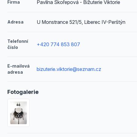
Pavlína Skořepová - Bižuterie Viktorie
Firma
U Monstrance 521/5, Liberec IV-Perštýn
Adresa
Telefonní
+420 774 853 807
číslo
E-mailová
bizuterie.viktorie@seznam.cz
adresa
Fotogalerie