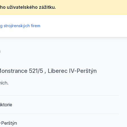
ho uživatelského zážitku.
g strojírenských firem
i
Monstrance 521/5 , Liberec IV-Perštýn
ích.
iktorie
-Perštýn