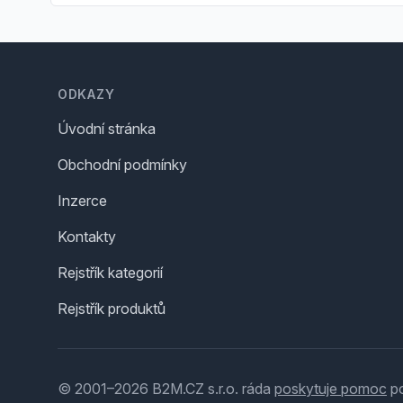
Footer
ODKAZY
Úvodní stránka
Obchodní podmínky
Inzerce
Kontakty
Rejstřík kategorií
Rejstřík produktů
© 2001–2026 B2M.CZ s.r.o. ráda
poskytuje pomoc
po