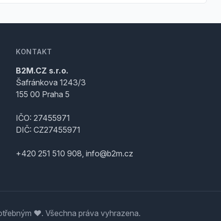
KONTAKT
B2M.CZ s.r.o.
Šafránkova 1243/3
155 00 Praha 5
IČO: 27455971
DIČ: CZ27455971
+420 251 510 908, info@b2m.cz
třebným ♥️. Všechna práva vyhrazena.