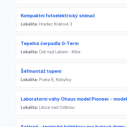
Kompaktní fotoelektrický snímač
Lokalita:
Hradec Králové 3
Tepelná čerpadla G-Term
Lokalita:
Ústí nad Labem - Klíše
Šéfmontáž topení
Lokalita:
Praha 8, Kobylisy
Laboratorní váhy Ohaus model Pioneer - model P
Lokalita:
Libice nad Cidlinou
Solárně - termické kolektory pro bytové domy