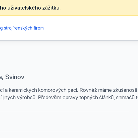
ho uživatelského zážitku.
g strojírenských firem
a, Svinov
cí a keramických komorových pecí. Rovněž máme zkušenosti z
í jiných výrobců. Především opravy topných článků, snímačů t