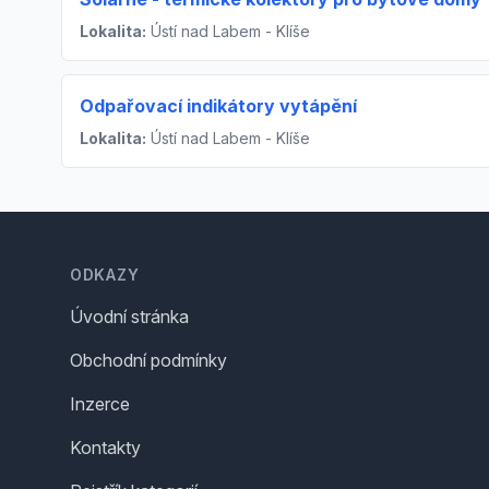
Lokalita:
Ústí nad Labem - Klíše
Odpařovací indikátory vytápění
Lokalita:
Ústí nad Labem - Klíše
Footer
ODKAZY
Úvodní stránka
Obchodní podmínky
Inzerce
Kontakty