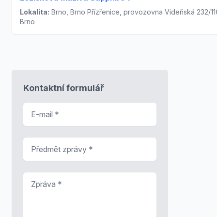
Lokalita:
Brno, Brno Přízřenice, provozovna Videňská 232/11
Brno
Kontaktní formulář
E-mail
*
Předmět zprávy
*
Zpráva
*