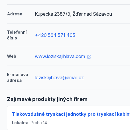
Kupecká 2387/3, Žďár nad Sázavou
Adresa
Telefonní
+420 564 571 405
číslo
www.loziskajihlava.com
Web
E-mailová
loziskajihlava@email.cz
adresa
Zajímavé produkty jiných firem
Tlakovzdušné tryskací jednotky pro tryskací kabin
Lokalita:
Praha 14