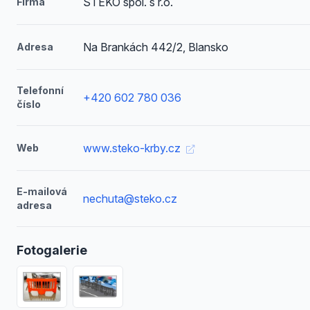
STEKO spol. s r.o.
Firma
Na Brankách 442/2, Blansko
Adresa
Telefonní
+420 602 780 036
číslo
www.steko-krby.cz
Web
E-mailová
nechuta@steko.cz
adresa
Fotogalerie