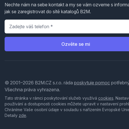
Nechte nám na sebe kontakt a my se vám ozveme s inform
jak se zaregistrovat do sítě katalogů B2M.
Telefon
*
Ozvěte se mi
© 2001–2026 B2M.CZ s.r.o. ráda
poskytuje pomoc
potřebný
Všechna práva vyhrazena.
Tato stránka v rámci poskytování služeb využívá
cookies
. Nastav
používání a dostupnosti cookies můžete upravit v nastavení proh
Chráníme Vaše osobní údaje v souladu s nařízením Evropské Uni
Detaily
zde
.