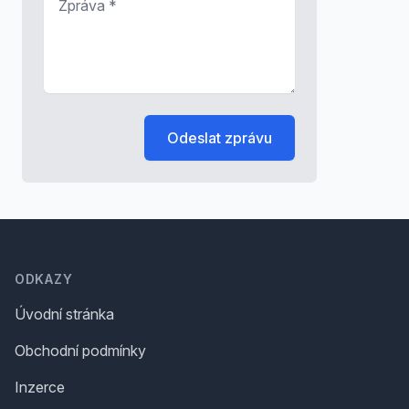
Odeslat zprávu
Footer
ODKAZY
Úvodní stránka
Obchodní podmínky
Inzerce