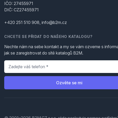
IČO: 27455971
DIČ: CZ27455971
+420 251 510 908, info@b2m.cz
CHCETE SE PŘIDAT DO NAŠEHO KATALOGU?
Nechte nám na sebe kontakt a my se vám ozveme s inform
jak se zaregistrovat do sítě katalogů B2M.
Telefon
*
Ozvěte se mi
© 2001–2026 B2M.CZ s.r.o. ráda
poskytuje pomoc
potřebný