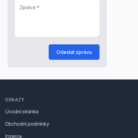
Zpráva
*
Odeslat zprávu
Footer
ODKAZY
Úvodní stránka
Obchodní podmínky
Inzerce