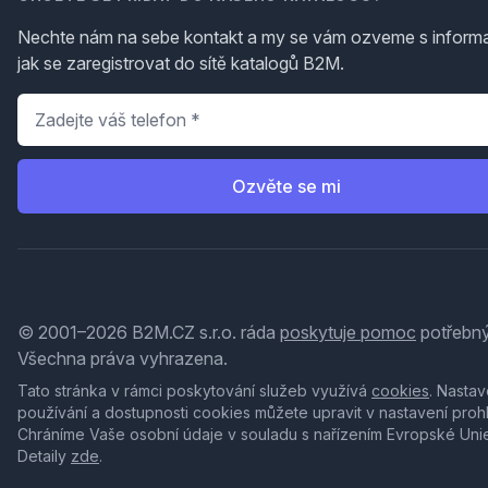
Nechte nám na sebe kontakt a my se vám ozveme s inform
jak se zaregistrovat do sítě katalogů B2M.
Telefon
*
Ozvěte se mi
© 2001–2026 B2M.CZ s.r.o. ráda
poskytuje pomoc
potřebný
Všechna práva vyhrazena.
Tato stránka v rámci poskytování služeb využívá
cookies
. Nastav
používání a dostupnosti cookies můžete upravit v nastavení proh
Chráníme Vaše osobní údaje v souladu s nařízením Evropské Uni
Detaily
zde
.