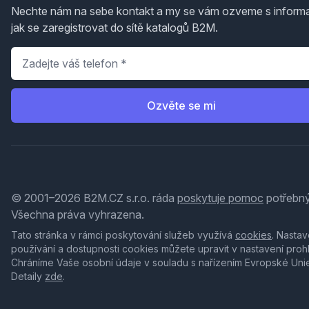
Nechte nám na sebe kontakt a my se vám ozveme s inform
jak se zaregistrovat do sítě katalogů B2M.
Telefon
*
Ozvěte se mi
© 2001–2026 B2M.CZ s.r.o. ráda
poskytuje pomoc
potřebný
Všechna práva vyhrazena.
Tato stránka v rámci poskytování služeb využívá
cookies
. Nastav
používání a dostupnosti cookies můžete upravit v nastavení proh
Chráníme Vaše osobní údaje v souladu s nařízením Evropské Uni
Detaily
zde
.