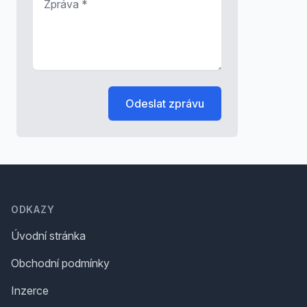
Odeslat zprávu
Footer
ODKAZY
Úvodní stránka
Obchodní podmínky
Inzerce