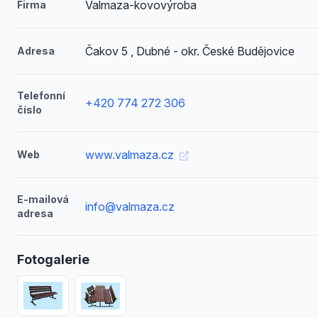
Valmaza-kovovýroba
Firma
Čakov 5 , Dubné - okr. České Budějovice
Adresa
Telefonní
+420 774 272 306
číslo
www.valmaza.cz
Web
E-mailová
info@valmaza.cz
adresa
Fotogalerie