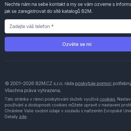
Nechte nám na sebe kontakt a my se vám ozveme s inform
jak se zaregistrovat do sítě katalogů B2M.
Telefon
*
Ozvěte se mi
© 2001–2026 B2M.CZ s.r.o. ráda
poskytuje pomoc
potřebný
Všechna práva vyhrazena.
Tato stránka v rámci poskytování služeb využívá
cookies
. Nastav
používání a dostupnosti cookies můžete upravit v nastavení proh
Chráníme Vaše osobní údaje v souladu s nařízením Evropské Uni
Detaily
zde
.