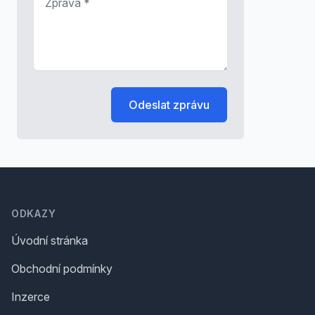
Odeslat zprávu
Footer
ODKAZY
Úvodní stránka
Obchodní podmínky
Inzerce