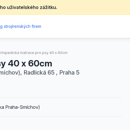
ho uživatelského zážitku.
g strojírenských firem
rtopedická matrace pro psy 40 x 60cm
sy 40 x 60cm
chov), Radlická 65 , Praha 5
ka Praha-Smíchov)