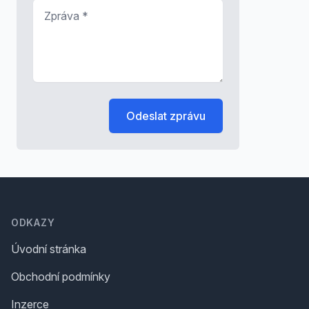
Zpráva
*
Odeslat zprávu
Footer
ODKAZY
Úvodní stránka
Obchodní podmínky
Inzerce