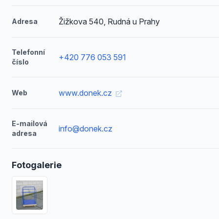
Žižkova 540, Rudná u Prahy
Adresa
Telefonní
+420 776 053 591
číslo
www.donek.cz
Web
E-mailová
info@donek.cz
adresa
Fotogalerie