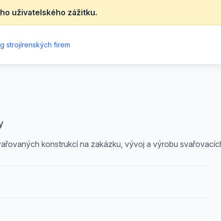
ho uživatelského zážitku.
g strojírenských firem
y
řovaných konstrukcí na zakázku, vývoj a výrobu svařovacích