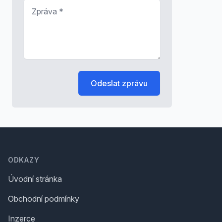
Zpráva
*
Odeslat zprávu
Footer
ODKAZY
Úvodní stránka
Obchodní podmínky
Inzerce