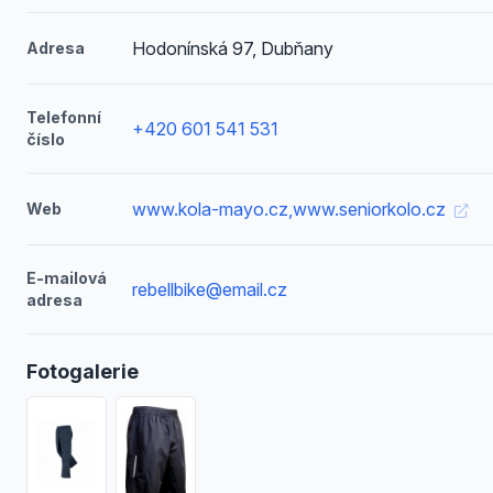
Hodonínská 97, Dubňany
Adresa
Telefonní
+420 601 541 531
číslo
www.kola-mayo.cz,www.seniorkolo.cz
Web
E-mailová
rebellbike@email.cz
adresa
Fotogalerie