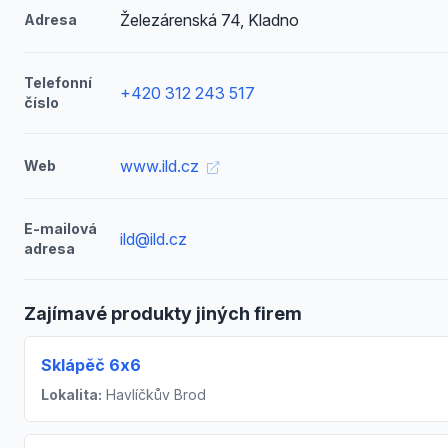
Železárenská 74, Kladno
Adresa
Telefonní
+420 312 243 517
číslo
www.ild.cz
Web
E-mailová
ild@ild.cz
adresa
Zajímavé produkty jiných firem
Sklápěč 6x6
Lokalita:
Havlíčkův Brod