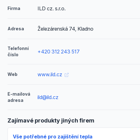
ILD cz. s.r.o.
Firma
Železárenská 74, Kladno
Adresa
Telefonní
+420 312 243 517
číslo
www.ild.cz
Web
E-mailová
ild@ild.cz
adresa
Zajímavé produkty jiných firem
Vše potřebné pro zajištění tepla