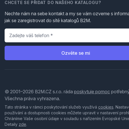
CHCETE SE PŘIDAT DO NAŠEHO KATALOGU?
Nechte nám na sebe kontakt a my se vám ozveme s inform
jak se zaregistrovat do sítě katalogů B2M.
Telefon
*
Ozvěte se mi
© 2001–2026 B2M.CZ s.r.o. ráda
poskytuje pomoc
potřebný
Všechna práva vyhrazena.
Tato stránka v rámci poskytování služeb využívá
cookies
. Nastav
používání a dostupnosti cookies můžete upravit v nastavení proh
Chráníme Vaše osobní údaje v souladu s nařízením Evropské Uni
Detaily
zde
.