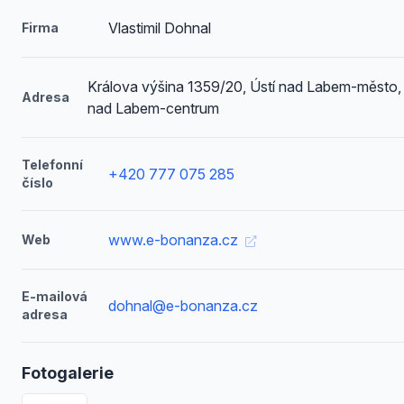
Vlastimil Dohnal
Firma
Králova výšina 1359/20, Ústí nad Labem-město, 
Adresa
nad Labem-centrum
Telefonní
+420 777 075 285
číslo
www.e-bonanza.cz
Web
E-mailová
dohnal@e-bonanza.cz
adresa
Fotogalerie