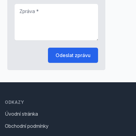
Zpráva
*
Odeslat zprávu
Footer
ODKAZY
Úvodní stránka
Obchodní podmínky