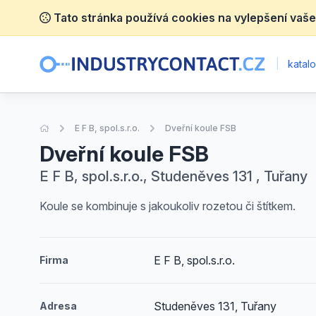
Tato stránka používá cookies na vylepšení vaše
|
katalo
Úvodní stránka
E F B, spol.s.r.o.
Dveřní koule FSB
Dveřní koule FSB
E F B, spol.s.r.o., Studeněves 131 , Tuřany
Koule se kombinuje s jakoukoliv rozetou či štítkem.
E F B, spol.s.r.o.
Firma
Studeněves 131, Tuřany
Adresa