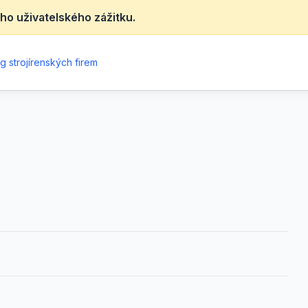
ho uživatelského zážitku.
g strojírenských firem