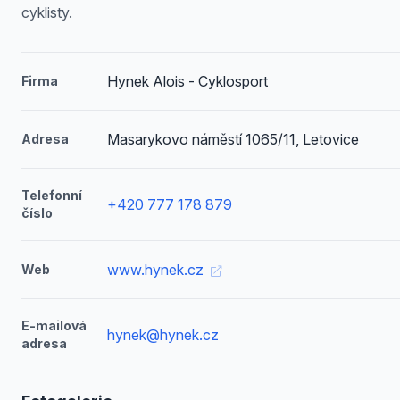
cyklisty.
Hynek Alois - Cyklosport
Firma
Masarykovo náměstí 1065/11, Letovice
Adresa
Telefonní
+420 777 178 879
číslo
www.hynek.cz
Web
E-mailová
hynek@hynek.cz
adresa