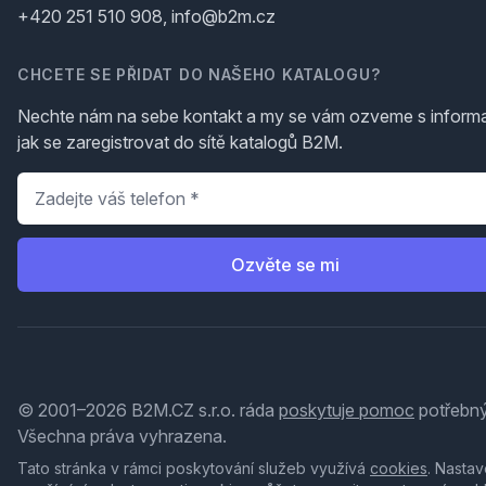
+420 251 510 908, info@b2m.cz
CHCETE SE PŘIDAT DO NAŠEHO KATALOGU?
Nechte nám na sebe kontakt a my se vám ozveme s inform
jak se zaregistrovat do sítě katalogů B2M.
Telefon
*
Ozvěte se mi
© 2001–2026 B2M.CZ s.r.o. ráda
poskytuje pomoc
potřebný
Všechna práva vyhrazena.
Tato stránka v rámci poskytování služeb využívá
cookies
. Nastav