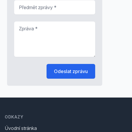
Předmět zprávy
*
Zpráva
*
Odeslat zprávu
Footer
ODKAZY
Úvodní stránka