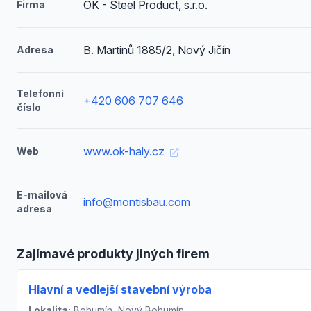
OK - Steel Product, s.r.o.
Firma
B. Martinů 1885/2, Nový Jičín
Adresa
Telefonní
+420 606 707 646
číslo
www.ok-haly.cz
Web
E-mailová
info@montisbau.com
adresa
Zajímavé produkty jiných firem
Hlavní a vedlejší stavební výroba
Lokalita:
Bohumín, Nový Bohumín