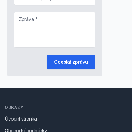
Zpráva
*
Odeslat zprávu
Footer
ODKAZY
Úvodní stránka
Obchodní podmínky