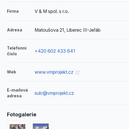
V & M spol. s r.o.
Firma
Matoušova 21, Liberec III-Jeřáb
Adresa
Telefonní
+420 602 433 641
číslo
www.vmprojekt.cz
Web
E-mailová
sulc@vmprojekt.cz
adresa
Fotogalerie