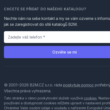
CHCETE SE PŘIDAT DO NAŠEHO KATALOGU?
Nechte nám na sebe kontakt a my se vám ozveme s inform
jak se zaregistrovat do sítě katalogů B2M.
Telefon
*
Ozvěte se mi
© 2001–2026 B2M.CZ s.r.o. ráda
poskytuje pomoc
potřebný
Všechna práva vyhrazena.
Tato stránka v rámci poskytování služeb využívá
cookies
. Nastav
používání a dostupnosti cookies můžete upravit v nastavení proh
Chráníme Vaše osobní údaje v souladu s nařízením Evropské Uni