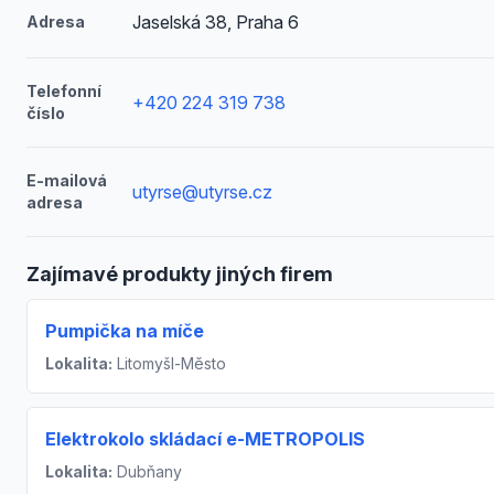
Jaselská 38, Praha 6
Adresa
Telefonní
+420 224 319 738
číslo
E-mailová
utyrse@utyrse.cz
adresa
Zajímavé produkty jiných firem
Pumpička na míče
Lokalita:
Litomyšl-Město
Elektrokolo skládací e-METROPOLIS
Lokalita:
Dubňany