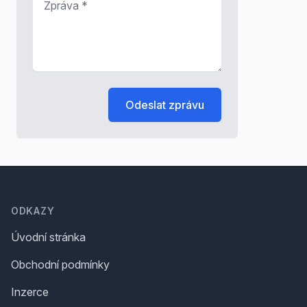
Odeslat zprávu
Footer
ODKAZY
Úvodní stránka
Obchodní podmínky
Inzerce