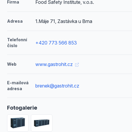
Food Safety Institute, v.o.s.
Firma
1.Máje 71, Zastávka u Brna
Adresa
Telefonní
+420 773 566 853
číslo
www.gastrohit.cz
Web
E-mailová
brenek@gastrohit.cz
adresa
Fotogalerie