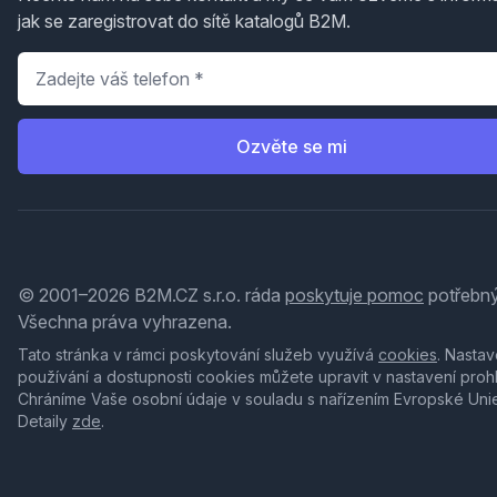
jak se zaregistrovat do sítě katalogů B2M.
Telefon
*
Ozvěte se mi
© 2001–2026 B2M.CZ s.r.o. ráda
poskytuje pomoc
potřebný
Všechna práva vyhrazena.
Tato stránka v rámci poskytování služeb využívá
cookies
. Nastav
používání a dostupnosti cookies můžete upravit v nastavení proh
Chráníme Vaše osobní údaje v souladu s nařízením Evropské Uni
Detaily
zde
.