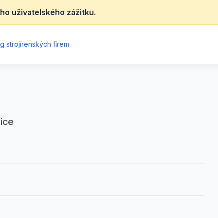
ho uživatelského zážitku.
g strojírenských firem
ice