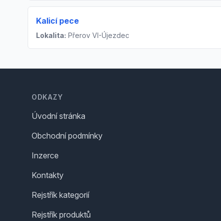
Kalicí pece
Lokalita:
Přerov VI-Újezdec
Footer
ODKAZY
Úvodní stránka
Obchodní podmínky
Inzerce
Kontakty
Rejstřík kategorií
Rejstřík produktů