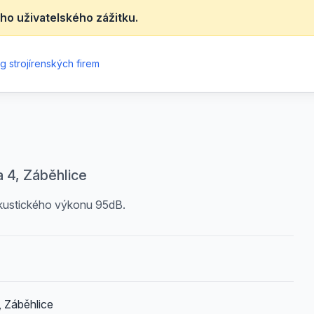
ho uživatelského zážitku.
g strojírenských firem
 4, Záběhlice
akustického výkonu 95dB.
 Záběhlice