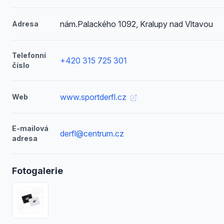
nám.Palackého 1092, Kralupy nad Vltavou
Adresa
Telefonní
+420 315 725 301
číslo
www.sportderfl.cz
Web
E-mailová
derfl@centrum.cz
adresa
Fotogalerie