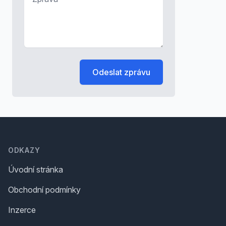
Odeslat zprávu
Footer
ODKAZY
Úvodní stránka
Obchodní podmínky
Inzerce