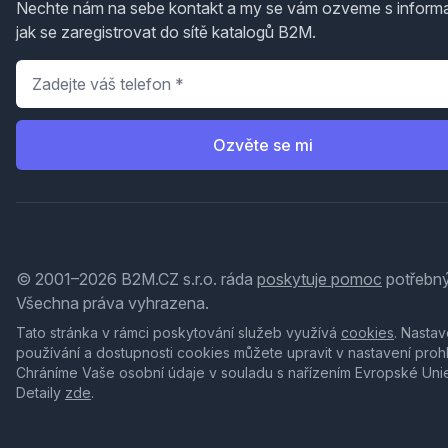
Nechte nám na sebe kontakt a my se vám ozveme s inform
jak se zaregistrovat do sítě katalogů B2M.
Telefon
*
Ozvěte se mi
© 2001–2026 B2M.CZ s.r.o. ráda
poskytuje pomoc
potřebný
Všechna práva vyhrazena.
Tato stránka v rámci poskytování služeb využívá
cookies
. Nastav
používání a dostupnosti cookies můžete upravit v nastavení proh
Chráníme Vaše osobní údaje v souladu s nařízením Evropské Uni
Detaily
zde
.