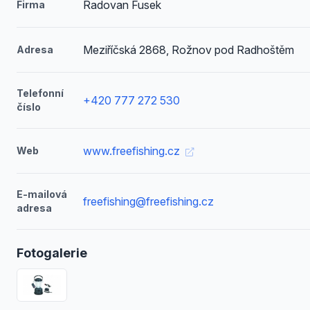
Radovan Fusek
Firma
Meziříčská 2868, Rožnov pod Radhoštěm
Adresa
Telefonní
+420 777 272 530
číslo
www.freefishing.cz
Web
E-mailová
freefishing@freefishing.cz
adresa
Fotogalerie