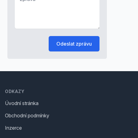
Odeslat zprávu
Footer
ODKAZY
Úvodní stránka
Obchodní podmínky
Inzerce