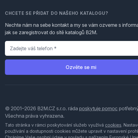
CHCETE SE PŘIDAT DO NAŠEHO KATALOGU?
Nechte nám na sebe kontakt a my se vám ozveme s inform
jak se zaregistrovat do sítě katalogů B2M.
Telefon
*
Ozvěte se mi
© 2001–2026 B2M.CZ s.r.o. ráda
poskytuje pomoc
potřebný
Všechna práva vyhrazena.
Tato stránka v rámci poskytování služeb využívá
cookies
. Nastav
používání a dostupnosti cookies můžete upravit v nastavení proh
Chráníme Vaše osobní údaje v souladu s nařízením Evropské Uni