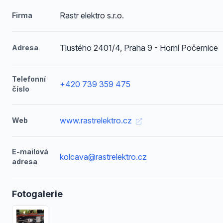
Rastr elektro s.r.o.
Firma
Tlustého 2401/4, Praha 9 - Horní Počernice
Adresa
Telefonní
+420 739 359 475
číslo
www.rastrelektro.cz
Web
E-mailová
kolcava@rastrelektro.cz
adresa
Fotogalerie