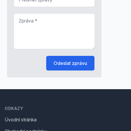
Zpráva
*
Odeslat zprávu
Footer
ODKAZY
Úvodní stránka