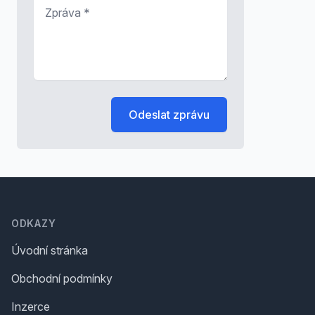
Zpráva
*
Odeslat zprávu
Footer
ODKAZY
Úvodní stránka
Obchodní podmínky
Inzerce