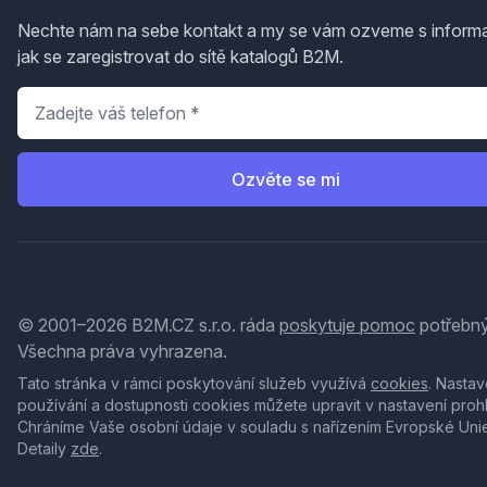
Nechte nám na sebe kontakt a my se vám ozveme s inform
jak se zaregistrovat do sítě katalogů B2M.
Telefon
*
Ozvěte se mi
© 2001–2026 B2M.CZ s.r.o. ráda
poskytuje pomoc
potřebný
Všechna práva vyhrazena.
Tato stránka v rámci poskytování služeb využívá
cookies
. Nastav
používání a dostupnosti cookies můžete upravit v nastavení proh
Chráníme Vaše osobní údaje v souladu s nařízením Evropské Uni
Detaily
zde
.