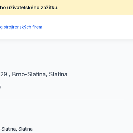
ho uživatelského zážitku.
g strojírenských firem
9 , Brno-Slatina, Slatina
ů
latina, Slatina