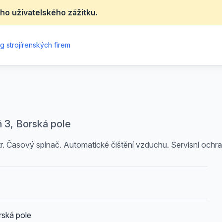
ho uživatelského zážitku.
g strojírenských firem
ň 3, Borská pole
iltr. Časový spínač. Automatické čištění vzduchu. Servisní ochr
rská pole